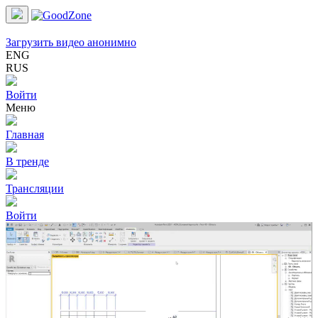
Загрузить видео анонимно
ENG
RUS
Войти
Меню
Главная
В тренде
Трансляции
Войти