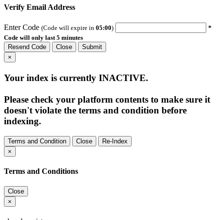
Verify Email Address
Enter Code
(Code will expire in
05:00
)
*
Code will only last 5 minutes
Resend Code
Close
Submit
×
Your index is currently
INACTIVE
.
Please check your platform contents to make sure it
doesn't violate the terms and condition before
indexing.
Terms and Condition
Close
Re-Index
×
Terms and Conditions
Close
×