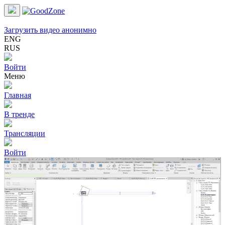
Загрузить видео анонимно
ENG
RUS
Войти
Меню
Главная
В тренде
Трансляции
Войти