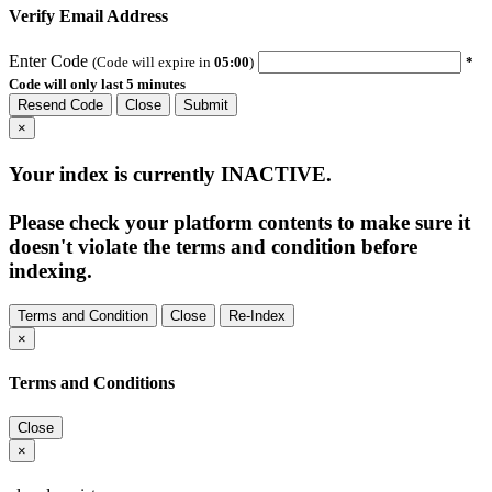
Verify Email Address
Enter Code
(Code will expire in
05:00
)
*
Code will only last 5 minutes
Resend Code
Close
Submit
×
Your index is currently
INACTIVE
.
Please check your platform contents to make sure it
doesn't violate the terms and condition before
indexing.
Terms and Condition
Close
Re-Index
×
Terms and Conditions
Close
×