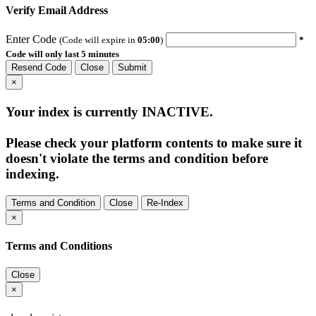
Verify Email Address
Enter Code
(Code will expire in
05:00
)
*
Code will only last 5 minutes
Resend Code
Close
Submit
×
Your index is currently
INACTIVE
.
Please check your platform contents to make sure it
doesn't violate the terms and condition before
indexing.
Terms and Condition
Close
Re-Index
×
Terms and Conditions
Close
×