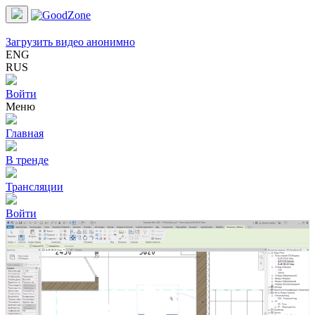
Загрузить видео анонимно
ENG
RUS
Войти
Меню
Главная
В тренде
Трансляции
Войти