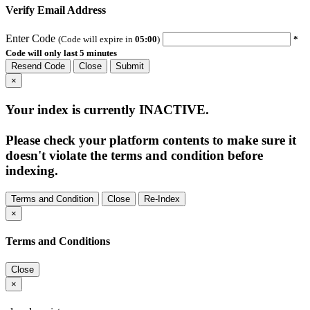
Verify Email Address
Enter Code
(Code will expire in
05:00
)
*
Code will only last 5 minutes
Resend Code
Close
Submit
×
Your index is currently
INACTIVE
.
Please check your platform contents to make sure it
doesn't violate the terms and condition before
indexing.
Terms and Condition
Close
Re-Index
×
Terms and Conditions
Close
×