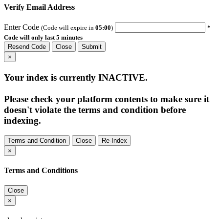
Verify Email Address
Enter Code
(Code will expire in
05:00
)
*
Code will only last 5 minutes
Resend Code
Close
Submit
×
Your index is currently
INACTIVE
.
Please check your platform contents to make sure it
doesn't violate the terms and condition before
indexing.
Terms and Condition
Close
Re-Index
×
Terms and Conditions
Close
×