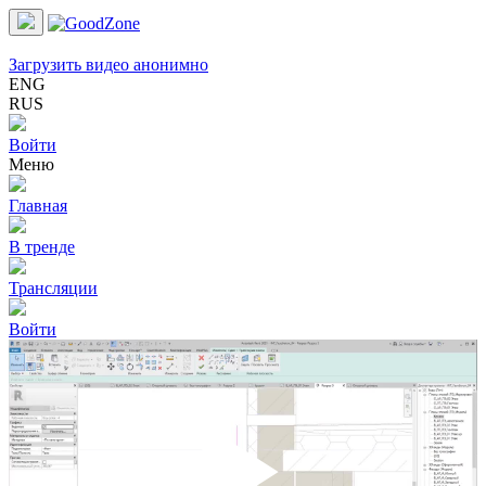
Загрузить видео анонимно
ENG
RUS
Войти
Меню
Главная
В тренде
Трансляции
Войти