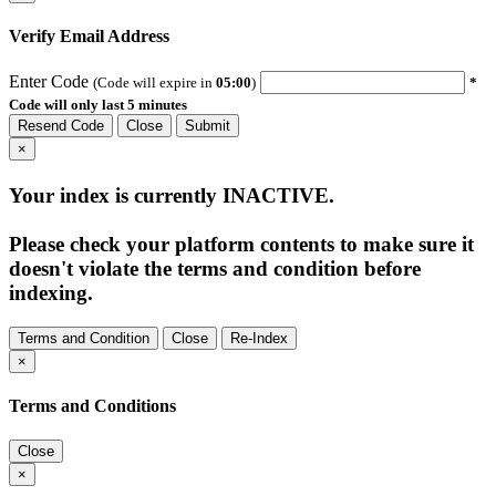
Verify Email Address
Enter Code
(Code will expire in
05:00
)
*
Code will only last 5 minutes
Resend Code
Close
Submit
×
Your index is currently
INACTIVE
.
Please check your platform contents to make sure it
doesn't violate the terms and condition before
indexing.
Terms and Condition
Close
Re-Index
×
Terms and Conditions
Close
×