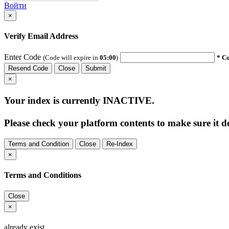
Войти
×
Verify Email Address
Enter Code
(Code will expire in
05:00
)
* Co
Resend Code
Close
Submit
×
Your index is currently
INACTIVE
.
Please check your platform contents to make sure it do
Terms and Condition
Close
Re-Index
×
Terms and Conditions
Close
×
already exist