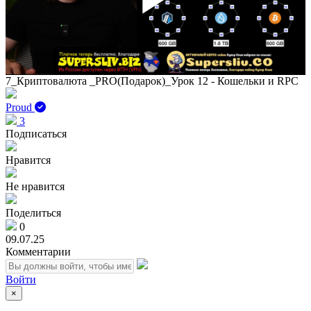
Play
Vid
7_Криптовалюта _PRO(Подарок)_Урок 12 - Кошельки и RPC
Proud
3
Подписаться
Нравится
Не нравится
Поделиться
0
09.07.25
Комментарии
Войти
×