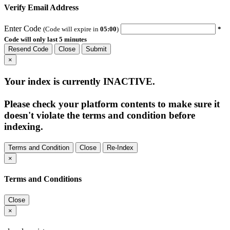
Verify Email Address
Enter Code
(Code will expire in
05:00
)
*
Code will only last 5 minutes
Resend Code
Close
Submit
×
Your index is currently
INACTIVE
.
Please check your platform contents to make sure it
doesn't violate the terms and condition before
indexing.
Terms and Condition
Close
Re-Index
×
Terms and Conditions
Close
×