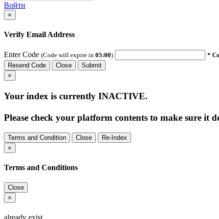
Войти
×
Verify Email Address
Enter Code
(Code will expire in
05:00
)
* Co
Resend Code
Close
Submit
×
Your index is currently
INACTIVE
.
Please check your platform contents to make sure it do
Terms and Condition
Close
Re-Index
×
Terms and Conditions
Close
×
already exist