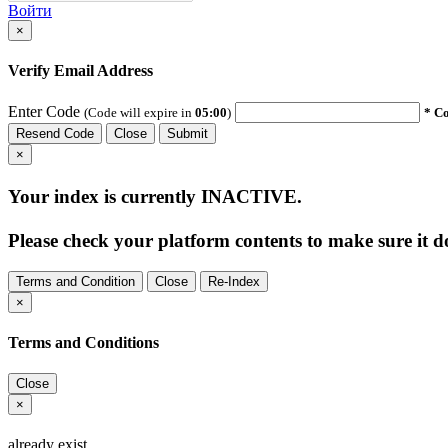
Войти
×
Verify Email Address
Enter Code
(Code will expire in
05:00
)
* Co
Resend Code
Close
Submit
×
Your index is currently
INACTIVE
.
Please check your platform contents to make sure it do
Terms and Condition
Close
Re-Index
×
Terms and Conditions
Close
×
already exist