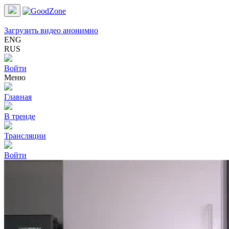
Загрузить видео анонимно
ENG
RUS
Войти
Меню
Главная
В тренде
Трансляции
Войти