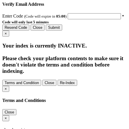
Verify Email Address
Enter Code
(Code will expire in
05:00
)
*
Code will only last 5 minutes
Resend Code
Close
Submit
×
Your index is currently
INACTIVE
.
Please check your platform contents to make sure it
doesn't violate the terms and condition before
indexing.
Terms and Condition
Close
Re-Index
×
Terms and Conditions
Close
×