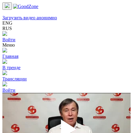
Загрузить видео анонимно
ENG
RUS
Войти
Меню
Главная
В тренде
Трансляции
Войти