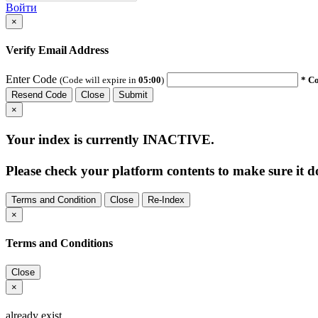
Войти
×
Verify Email Address
Enter Code
(Code will expire in
05:00
)
* Co
Resend Code
Close
Submit
×
Your index is currently
INACTIVE
.
Please check your platform contents to make sure it do
Terms and Condition
Close
Re-Index
×
Terms and Conditions
Close
×
already exist