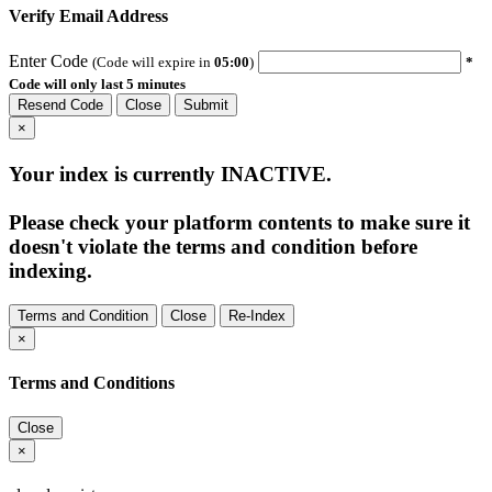
Verify Email Address
Enter Code
(Code will expire in
05:00
)
*
Code will only last 5 minutes
Resend Code
Close
Submit
×
Your index is currently
INACTIVE
.
Please check your platform contents to make sure it
doesn't violate the terms and condition before
indexing.
Terms and Condition
Close
Re-Index
×
Terms and Conditions
Close
×