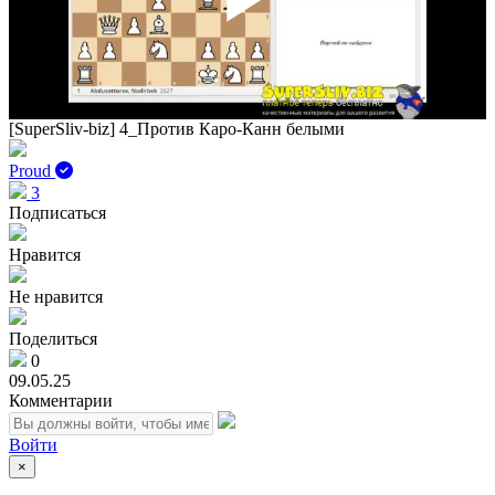
Play
Vid
[SuperSliv-biz] 4_Против Каро-Канн белыми
Proud
3
Подписаться
Нравится
Не нравится
Поделиться
0
09.05.25
Комментарии
Войти
×