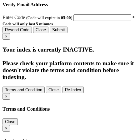
Verify Email Address
Enter Code
(Code will expire in
05:00
)
*
Code will only last 5 minutes
Resend Code
Close
Submit
×
Your index is currently
INACTIVE
.
Please check your platform contents to make sure it
doesn't violate the terms and condition before
indexing.
Terms and Condition
Close
Re-Index
×
Terms and Conditions
Close
×