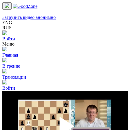
Загрузить видео анонимно
ENG
RUS
Войти
Меню
Главная
В тренде
Трансляции
Войти