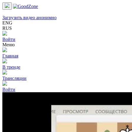
Загрузить видео анонимно
ENG
RUS
Войти
Меню
Главная
В тренде
Трансляции
Войти