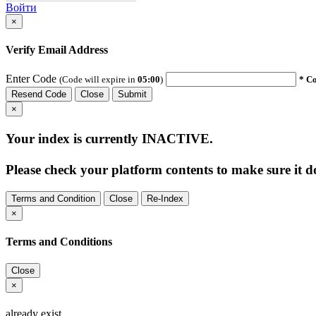
Войти
×
Verify Email Address
Enter Code
(Code will expire in
05:00
)
* Co
Resend Code
Close
Submit
×
Your index is currently
INACTIVE
.
Please check your platform contents to make sure it do
Terms and Condition
Close
Re-Index
×
Terms and Conditions
Close
×
already exist