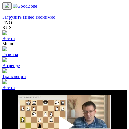
Загрузить видео анонимно
ENG
RUS
Войти
Меню
Главная
В тренде
Трансляции
Войти