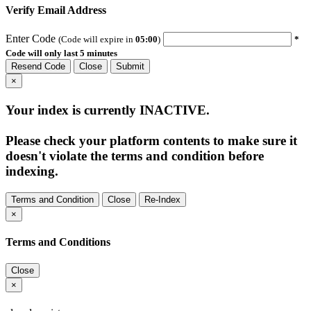
Verify Email Address
Enter Code
(Code will expire in
05:00
)
*
Code will only last 5 minutes
Resend Code
Close
Submit
×
Your index is currently
INACTIVE
.
Please check your platform contents to make sure it
doesn't violate the terms and condition before
indexing.
Terms and Condition
Close
Re-Index
×
Terms and Conditions
Close
×