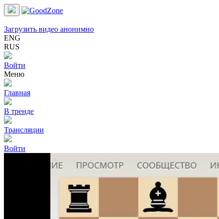
Загрузить видео анонимно
ENG
RUS
Войти
Меню
Главная
В тренде
Трансляции
Войти