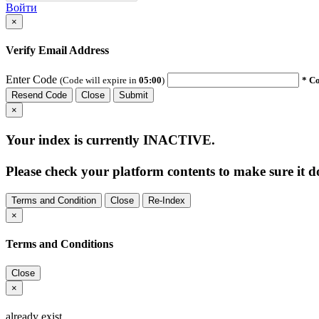
Войти
×
Verify Email Address
Enter Code
(Code will expire in
05:00
)
* Co
Resend Code
Close
Submit
×
Your index is currently
INACTIVE
.
Please check your platform contents to make sure it do
Terms and Condition
Close
Re-Index
×
Terms and Conditions
Close
×
already exist