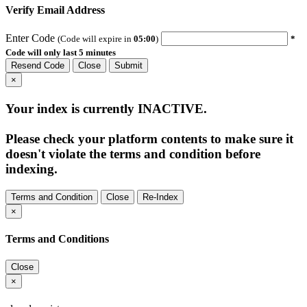
Verify Email Address
Enter Code
(Code will expire in
05:00
)
*
Code will only last 5 minutes
Resend Code
Close
Submit
×
Your index is currently
INACTIVE
.
Please check your platform contents to make sure it
doesn't violate the terms and condition before
indexing.
Terms and Condition
Close
Re-Index
×
Terms and Conditions
Close
×