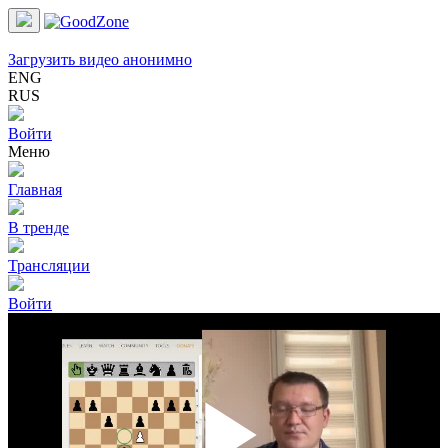
Загрузить видео анонимно
ENG
RUS
Войти
Меню
Главная
В тренде
Трансляции
Войти