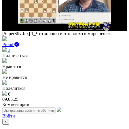
Play
Vid
[SuperSliv-biz] 1_Что хорошо и что плохо в мире пешек
Proud
3
Подписаться
Нравится
Не нравится
Поделиться
0
09.05.25
Комментарии
Войти
×