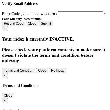
Verify Email Address
Enter Code
(Code will expire in
05:00
)
*
Code will only last 5 minutes
Resend Code
Close
Submit
×
Your index is currently
INACTIVE
.
Please check your platform contents to make sure it
doesn't violate the terms and condition before
indexing.
Terms and Condition
Close
Re-Index
×
Terms and Conditions
Close
×