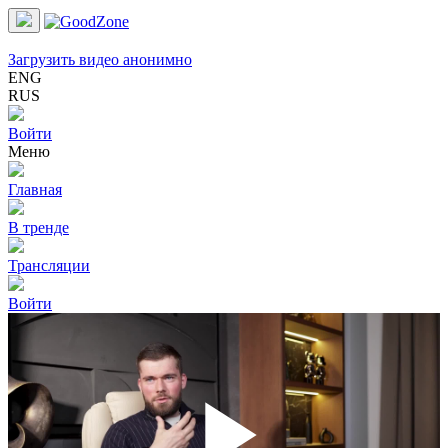
Загрузить видео анонимно
ENG
RUS
Войти
Меню
Главная
В тренде
Трансляции
Войти