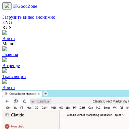
Загрузить видео анонимно
ENG
RUS
Войти
Меню
Главная
В тренде
Трансляции
Войти