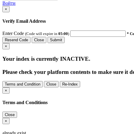
Войти
×
Verify Email Address
Enter Code
(Code will expire in
05:00
)
* Co
Resend Code
Close
Submit
×
Your index is currently
INACTIVE
.
Please check your platform contents to make sure it do
Terms and Condition
Close
Re-Index
×
Terms and Conditions
Close
×
already exist