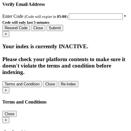
Verify Email Address
Enter Code
(Code will expire in
05:00
)
*
Code will only last 5 minutes
Resend Code
Close
Submit
×
Your index is currently
INACTIVE
.
Please check your platform contents to make sure it
doesn't violate the terms and condition before
indexing.
Terms and Condition
Close
Re-Index
×
Terms and Conditions
Close
×