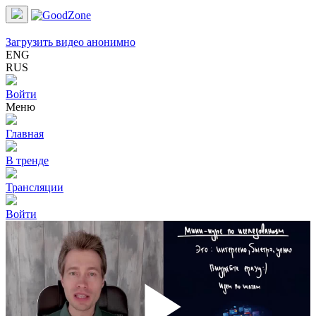
Загрузить видео анонимно
ENG
RUS
Войти
Меню
Главная
В тренде
Трансляции
Войти