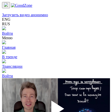
Загрузить видео анонимно
ENG
RUS
Войти
Меню
Главная
В тренде
Трансляции
Войти