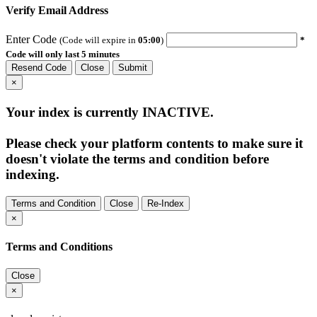
Verify Email Address
Enter Code
(Code will expire in
05:00
)
*
Code will only last 5 minutes
Resend Code
Close
Submit
×
Your index is currently
INACTIVE
.
Please check your platform contents to make sure it
doesn't violate the terms and condition before
indexing.
Terms and Condition
Close
Re-Index
×
Terms and Conditions
Close
×