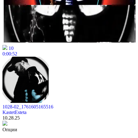
10
0:00:52
1028-02_1761605165516
KastetEsteta
10.28.25
Опции