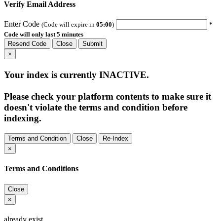
Verify Email Address
Enter Code
(Code will expire in
05:00
)
*
Code will only last 5 minutes
Resend Code
Close
Submit
×
Your index is currently
INACTIVE
.
Please check your platform contents to make sure it
doesn't violate the terms and condition before
indexing.
Terms and Condition
Close
Re-Index
×
Terms and Conditions
Close
×
already exist