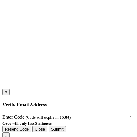
×
Verify Email Address
Enter Code
(Code will expire in
05:00
)
*
Code will only last 5 minutes
Resend Code
Close
Submit
×