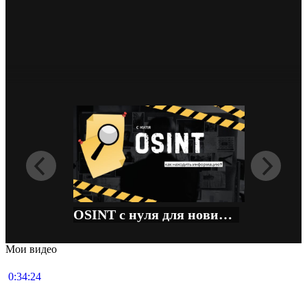
76
1
Default
FHD
OSINT с нуля для новичков
Мои видео
0:34:24