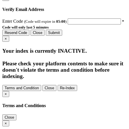
Verify Email Address
Enter Code
(Code will expire in
05:00
)
*
Code will only last 5 minutes
Resend Code
Close
Submit
×
Your index is currently
INACTIVE
.
Please check your platform contents to make sure it
doesn't violate the terms and condition before
indexing.
Terms and Condition
Close
Re-Index
×
Terms and Conditions
Close
×