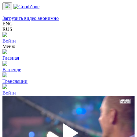
Загрузить видео анонимно
ENG
RUS
Войти
Меню
Главная
В тренде
Трансляции
Войти