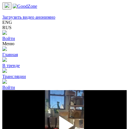
Загрузить видео анонимно
ENG
RUS
Войти
Меню
Главная
В тренде
Трансляции
Войти