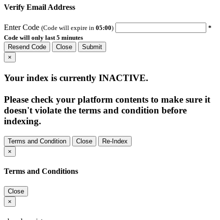
Verify Email Address
Enter Code
(Code will expire in
05:00
)
*
Code will only last 5 minutes
Resend Code
Close
Submit
×
Your index is currently
INACTIVE
.
Please check your platform contents to make sure it
doesn't violate the terms and condition before
indexing.
Terms and Condition
Close
Re-Index
×
Terms and Conditions
Close
×