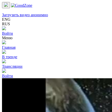
Загрузить видео анонимно
ENG
RUS
Войти
Меню
Главная
В тренде
Трансляции
Войти