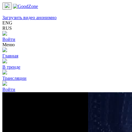
Загрузить видео анонимно
ENG
RUS
Войти
Меню
Главная
В тренде
Трансляции
Войти