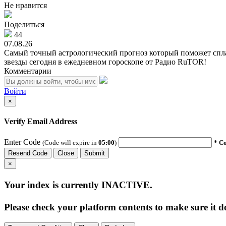
Не нравится
Поделиться
44
07.08.26
Самый точный астрологический прогноз который поможет сплан
звезды сегодня в ежедневном гороскопе от Радио RuTOR!
Комментарии
Войти
×
Verify Email Address
Enter Code
(Code will expire in
05:00
)
* Co
Resend Code
Close
Submit
×
Your index is currently
INACTIVE
.
Please check your platform contents to make sure it do