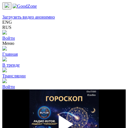
Загрузить видео анонимно
ENG
RUS
Войти
Меню
Главная
В тренде
Трансляции
Войти