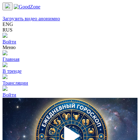
Загрузить видео анонимно
ENG
RUS
Войти
Меню
Главная
В тренде
Трансляции
Войти