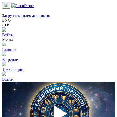
Загрузить видео анонимно
ENG
RUS
Войти
Меню
Главная
В тренде
Трансляции
Войти