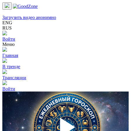
Загрузить видео анонимно
ENG
RUS
Войти
Меню
Главная
В тренде
Трансляции
Войти