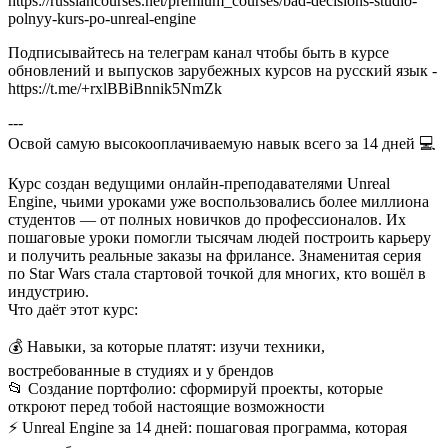
https://russiancourses.net/premium_courses/bad-decisions-studio-
polnyy-kurs-po-unreal-engine
Подписывайтесь на телеграм канал чтобы быть в курсе
обновлений и выпусков зарубежных курсов на русский язык -
https://t.me/+rxlBBiBnnik5NmZk
---
Освой самую высокооплачиваемую навык всего за 14 дней 💻
Курс создан ведущими онлайн-преподавателями Unreal
Engine, чьими уроками уже воспользовались более миллиона
студентов — от полных новичков до профессионалов. Их
пошаговые уроки помогли тысячам людей построить карьеру
и получить реальные заказы на фрилансе. Знаменитая серия
по Star Wars стала стартовой точкой для многих, кто вошёл в
индустрию.
Что даёт этот курс:
💰 Навыки, за которые платят: изучи техники,
востребованные в студиях и у брендов
📂 Создание портфолио: сформируй проекты, которые
откроют перед тобой настоящие возможности
⚡ Unreal Engine за 14 дней: пошаговая программа, которая