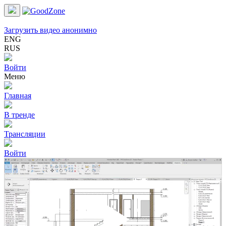
Загрузить видео анонимно
ENG
RUS
Войти
Меню
Главная
В тренде
Трансляции
Войти