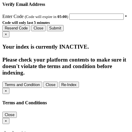
Verify Email Address
Enter Code
(Code will expire in
05:00
)
*
Code will only last 5 minutes
Resend Code
Close
Submit
×
Your index is currently
INACTIVE
.
Please check your platform contents to make sure it
doesn't violate the terms and condition before
indexing.
Terms and Condition
Close
Re-Index
×
Terms and Conditions
Close
×