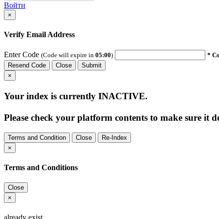
Войти
×
Verify Email Address
Enter Code
(Code will expire in
05:00
)
* Co
Resend Code
Close
Submit
×
Your index is currently
INACTIVE
.
Please check your platform contents to make sure it do
Terms and Condition
Close
Re-Index
×
Terms and Conditions
Close
×
already exist