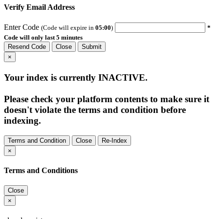
Verify Email Address
Enter Code
(Code will expire in
05:00
)
*
Code will only last 5 minutes
Resend Code
Close
Submit
×
Your index is currently
INACTIVE
.
Please check your platform contents to make sure it
doesn't violate the terms and condition before
indexing.
Terms and Condition
Close
Re-Index
×
Terms and Conditions
Close
×