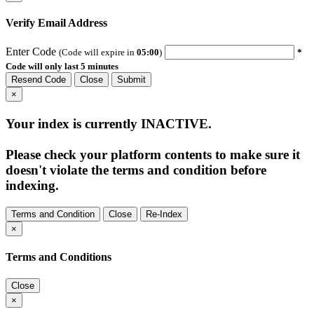
Verify Email Address
Enter Code
(Code will expire in
05:00
)
*
Code will only last 5 minutes
Resend Code
Close
Submit
×
Your index is currently
INACTIVE
.
Please check your platform contents to make sure it
doesn't violate the terms and condition before
indexing.
Terms and Condition
Close
Re-Index
×
Terms and Conditions
Close
×