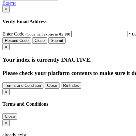
Войти
×
Verify Email Address
Enter Code
(Code will expire in
05:00
)
* Co
Resend Code
Close
Submit
×
Your index is currently
INACTIVE
.
Please check your platform contents to make sure it do
Terms and Condition
Close
Re-Index
×
Terms and Conditions
Close
×
already exist