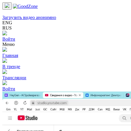
Загрузить видео анонимно
ENG
RUS
Войти
Меню
Главная
В тренде
Трансляции
Войти