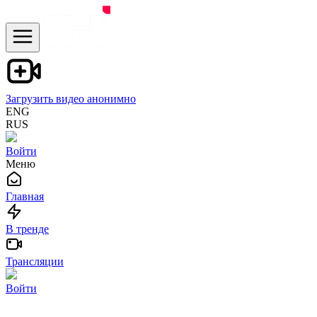
Загрузить видео анонимно
ENG
RUS
Войти
Меню
Главная
В тренде
Трансляции
Войти