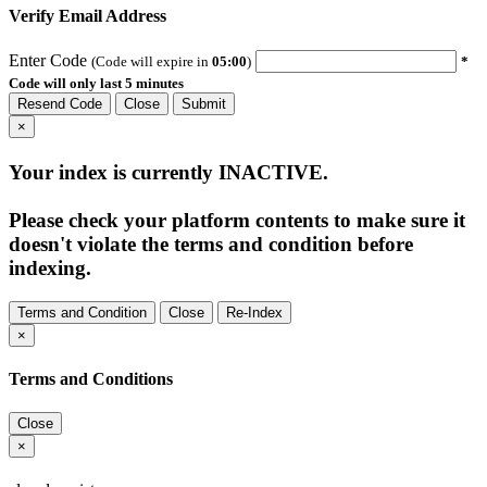
Verify Email Address
Enter Code
(Code will expire in
05:00
)
*
Code will only last 5 minutes
Resend Code
Close
Submit
×
Your index is currently
INACTIVE
.
Please check your platform contents to make sure it
doesn't violate the terms and condition before
indexing.
Terms and Condition
Close
Re-Index
×
Terms and Conditions
Close
×