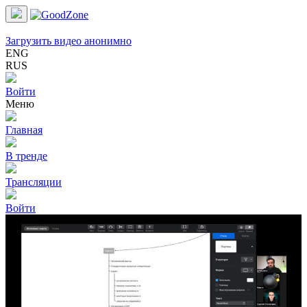
Загрузить видео анонимно
ENG
RUS
Войти
Меню
Главная
В тренде
Трансляции
Войти