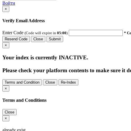
Войти
×
Verify Email Address
Enter Code
(Code will expire in
05:00
)
* Co
Resend Code
Close
Submit
×
Your index is currently
INACTIVE
.
Please check your platform contents to make sure it do
Terms and Condition
Close
Re-Index
×
Terms and Conditions
Close
×
already exist