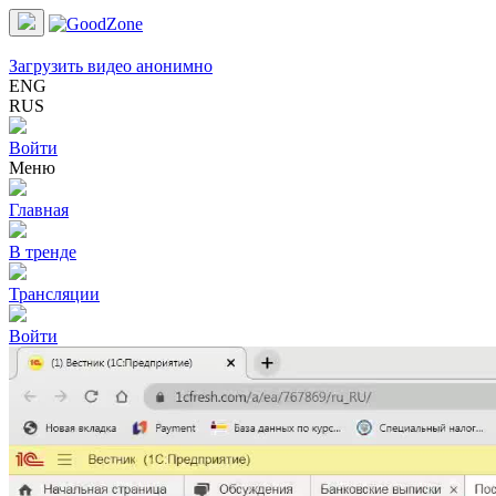
Загрузить видео анонимно
ENG
RUS
Войти
Меню
Главная
В тренде
Трансляции
Войти