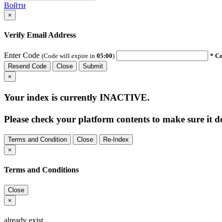
Войти
×
Verify Email Address
Enter Code
(Code will expire in
05:00
)
* Co
Resend Code
Close
Submit
×
Your index is currently
INACTIVE
.
Please check your platform contents to make sure it do
Terms and Condition
Close
Re-Index
×
Terms and Conditions
Close
×
already exist