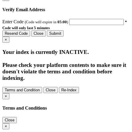
Verify Email Address
Enter Code
(Code will expire in
05:00
)
*
Code will only last 5 minutes
Resend Code
Close
Submit
×
Your index is currently
INACTIVE
.
Please check your platform contents to make sure it
doesn't violate the terms and condition before
indexing.
Terms and Condition
Close
Re-Index
×
Terms and Conditions
Close
×