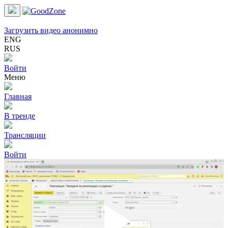
Загрузить видео анонимно
ENG
RUS
Войти
Меню
Главная
В тренде
Трансляции
Войти