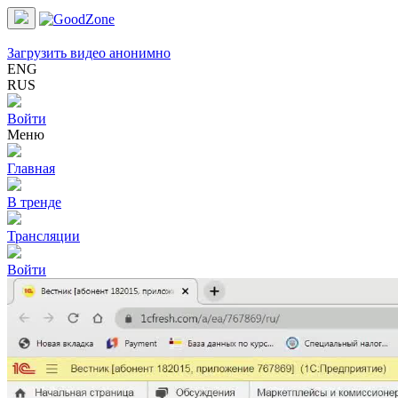
Загрузить видео анонимно
ENG
RUS
Войти
Меню
Главная
В тренде
Трансляции
Войти