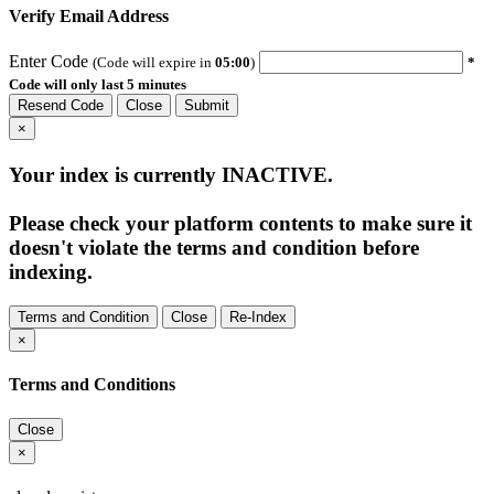
Verify Email Address
Enter Code
(Code will expire in
05:00
)
*
Code will only last 5 minutes
Resend Code
Close
Submit
×
Your index is currently
INACTIVE
.
Please check your platform contents to make sure it
doesn't violate the terms and condition before
indexing.
Terms and Condition
Close
Re-Index
×
Terms and Conditions
Close
×