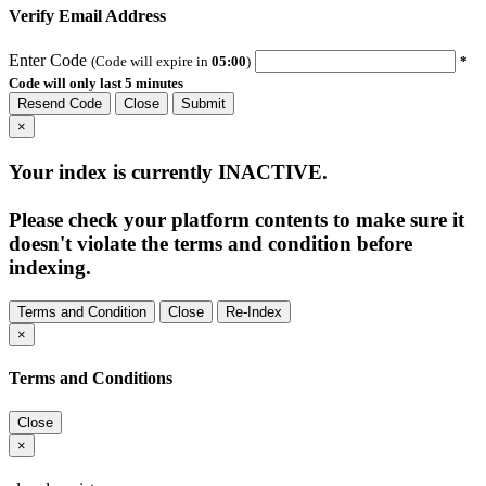
Verify Email Address
Enter Code
(Code will expire in
05:00
)
*
Code will only last 5 minutes
Resend Code
Close
Submit
×
Your index is currently
INACTIVE
.
Please check your platform contents to make sure it
doesn't violate the terms and condition before
indexing.
Terms and Condition
Close
Re-Index
×
Terms and Conditions
Close
×