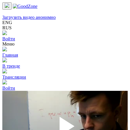
Загрузить видео анонимно
ENG
RUS
Войти
Меню
Главная
В тренде
Трансляции
Войти