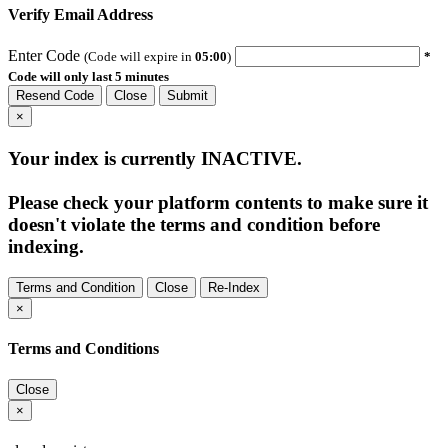
Verify Email Address
Enter Code
(Code will expire in
05:00
)
*
Code will only last 5 minutes
Resend Code
Close
Submit
×
Your index is currently
INACTIVE
.
Please check your platform contents to make sure it
doesn't violate the terms and condition before
indexing.
Terms and Condition
Close
Re-Index
×
Terms and Conditions
Close
×