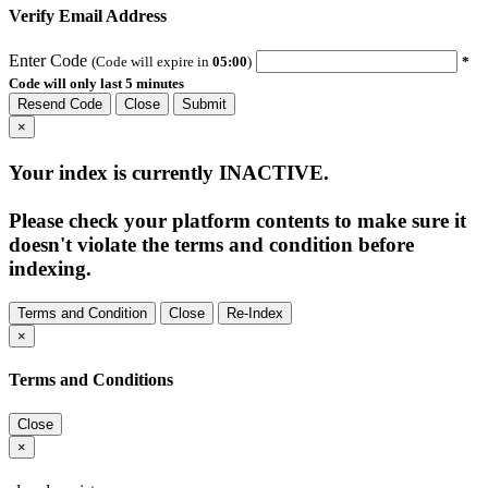
Verify Email Address
Enter Code
(Code will expire in
05:00
)
*
Code will only last 5 minutes
Resend Code
Close
Submit
×
Your index is currently
INACTIVE
.
Please check your platform contents to make sure it
doesn't violate the terms and condition before
indexing.
Terms and Condition
Close
Re-Index
×
Terms and Conditions
Close
×