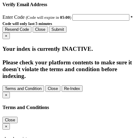
Verify Email Address
Enter Code
(Code will expire in
05:00
)
*
Code will only last 5 minutes
Resend Code
Close
Submit
×
Your index is currently
INACTIVE
.
Please check your platform contents to make sure it
doesn't violate the terms and condition before
indexing.
Terms and Condition
Close
Re-Index
×
Terms and Conditions
Close
×