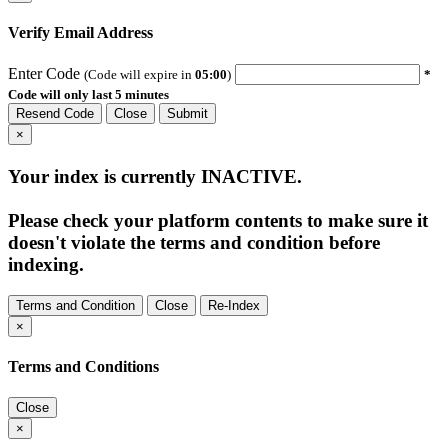
Verify Email Address
Enter Code
(Code will expire in
05:00
)
*
Code will only last 5 minutes
Resend Code
Close
Submit
×
Your index is currently
INACTIVE
.
Please check your platform contents to make sure it
doesn't violate the terms and condition before
indexing.
Terms and Condition
Close
Re-Index
×
Terms and Conditions
Close
×