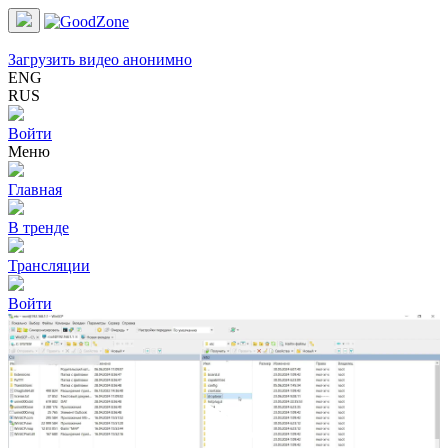
Загрузить видео анонимно
ENG
RUS
Войти
Меню
Главная
В тренде
Трансляции
Войти